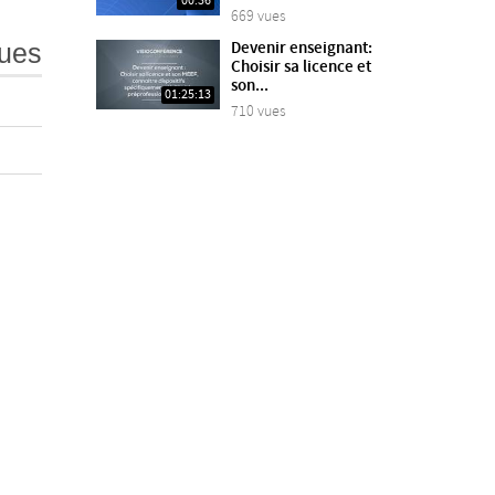
00:36
669 vues
ues
Devenir enseignant:
Choisir sa licence et
son...
01:25:13
710 vues