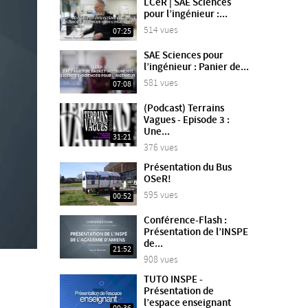
LCeR | SAÉ Sciences
pour l’ingénieur :...
514 vues
07:25
SAE Sciences pour
l’ingénieur : Panier de...
581 vues
07:08
(Podcast) Terrains
Vagues - Episode 3 :
Une...
31:21
376 vues
Présentation du Bus
OSeR!
595 vues
00:52
Conférence-Flash :
Présentation de l’INSPE
de...
21:52
908 vues
TUTO INSPE -
Présentation de
l’espace enseignant