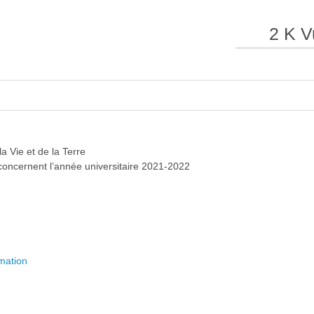
2 K V
e
e
l
l
a Vie et de la Terre
 concernent l’année universitaire 2021-2022
a
a
rmation