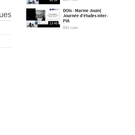
00:10
DOIs - Marine Jouin|
ues
Journée d’études inter-
PIA
13:48
664 vues