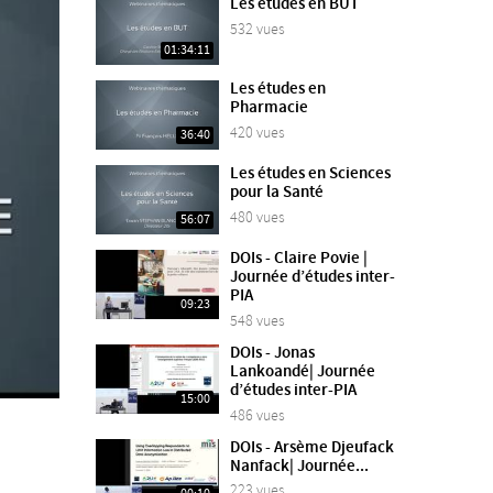
Les études en BUT
532 vues
01:34:11
Les études en
Pharmacie
420 vues
36:40
Les études en Sciences
pour la Santé
480 vues
56:07
DOIs - Claire Povie |
Journée d’études inter-
PIA
09:23
548 vues
DOIs - Jonas
Lankoandé| Journée
d’études inter-PIA
15:00
486 vues
DOIs - Arsème Djeufack
Nanfack| Journée...
223 vues