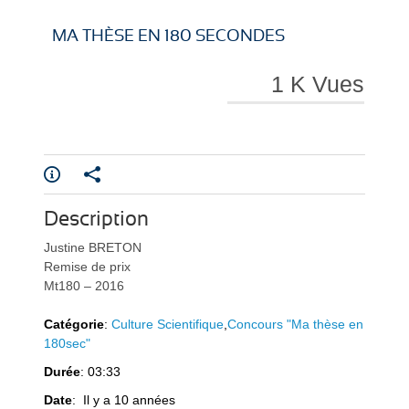
i
i
MA THÈSE EN 180 SECONDES
1 K Vues
r
r
Description
e
e
Justine BRETON
Remise de prix
Mt180 – 2016
Catégorie
:
Culture Scientifique
,
Concours "Ma thèse en
180sec"
Durée
: 03:33
l
l
Date
: Il y a 10 années