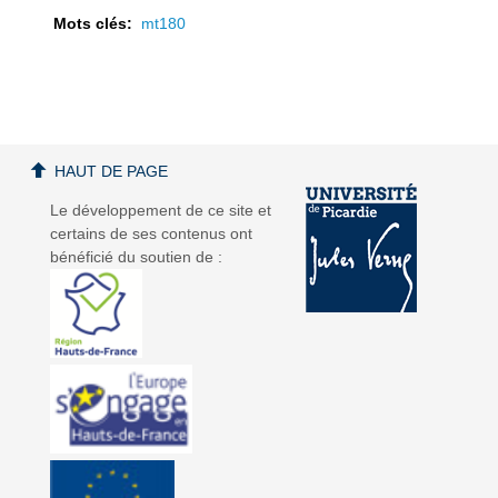
Mots clés:
mt180
a
a
HAUT DE PAGE
Le développement de ce site et
certains de ses contenus ont
bénéficié du soutien de :
v
v
i
i