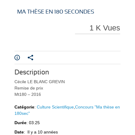
i
i
MA THÈSE EN 180 SECONDES
1 K Vues
r
r
Description
e
e
Cécile LE BLANC GREVIN
Remise de prix
Mt180 – 2016
Catégorie
:
Culture Scientifique
,
Concours "Ma thèse en
180sec"
Durée
: 03:25
l
l
Date
: Il y a 10 années