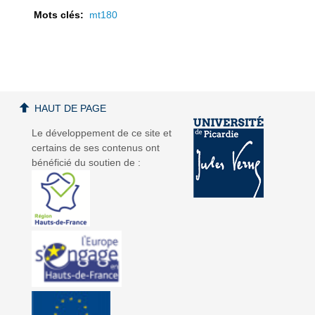
Mots clés:
mt180
a
a
HAUT DE PAGE
Le développement de ce site et
certains de ses contenus ont
bénéficié du soutien de :
v
v
i
i