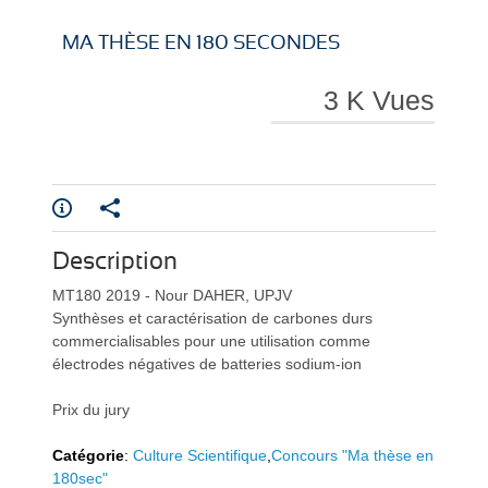
i
i
MA THÈSE EN 180 SECONDES
3 K Vues
r
r
Description
e
e
MT180 2019 - Nour DAHER, UPJV
Synthèses et caractérisation de carbones durs
commercialisables pour une utilisation comme
électrodes négatives de batteries sodium-ion
Prix du jury
l
l
Catégorie
:
Culture Scientifique
,
Concours "Ma thèse en
180sec"