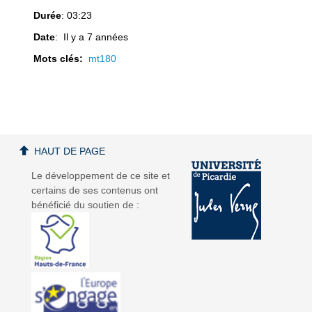
Durée
: 03:23
Date
: Il y a 7 années
Mots clés:
mt180
a
a
HAUT DE PAGE
v
v
Le développement de ce site et
certains de ses contenus ont
bénéficié du soutien de :
i
i