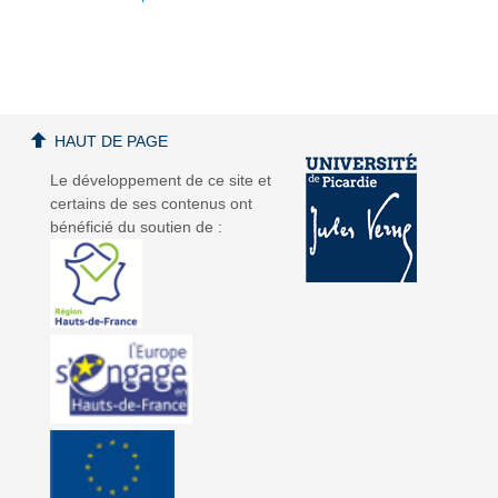
a
a
HAUT DE PAGE
Le développement de ce site et
certains de ses contenus ont
bénéficié du soutien de :
v
v
i
i