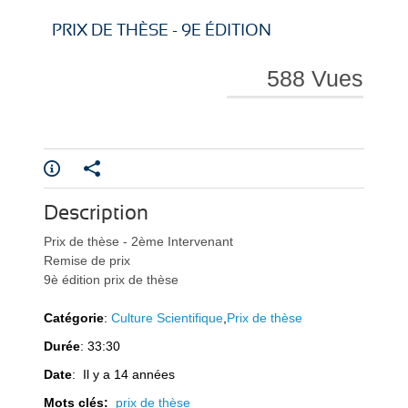
i
i
PRIX DE THÈSE - 9E ÉDITION
588 Vues
r
r
Description
Prix de thèse - 2ème Intervenant
e
e
Remise de prix
9è édition prix de thèse
Catégorie
:
Culture Scientifique
,
Prix de thèse
Durée
: 33:30
l
l
Date
: Il y a 14 années
Mots clés:
prix de thèse