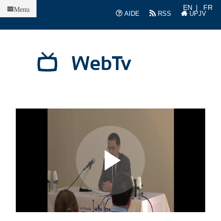
Accueil
EN
FR
Menu
AIDE
RSS
UPJV
WebTv
L
L