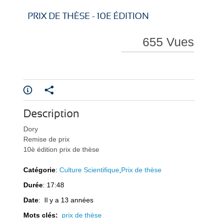
i
i
PRIX DE THÈSE - 10E ÉDITION
655 Vues
r
r
Description
Dory
e
e
Remise de prix
10è édition prix de thèse
Catégorie
:
Culture Scientifique
,
Prix de thèse
Durée
: 17:48
l
l
Date
: Il y a 13 années
Mots clés:
prix de thèse