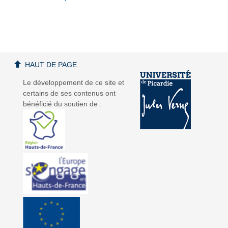
a
a
HAUT DE PAGE
Le développement de ce site et
certains de ses contenus ont
bénéficié du soutien de :
v
v
i
i