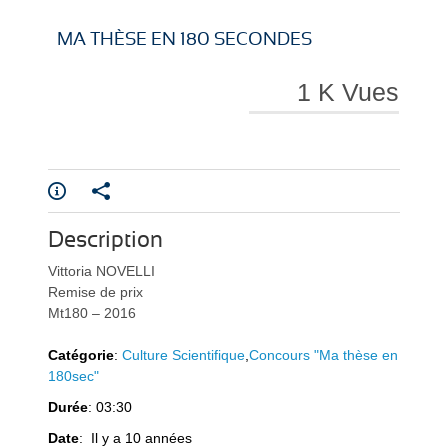
i
i
MA THÈSE EN 180 SECONDES
1 K Vues
r
r
Description
e
e
Vittoria NOVELLI
Remise de prix
Mt180 – 2016
Catégorie
:
Culture Scientifique
,
Concours "Ma thèse en
180sec"
Durée
: 03:30
l
l
Date
: Il y a 10 années