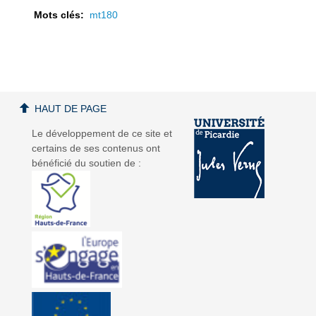
Mots clés:
mt180
a
a
HAUT DE PAGE
Le développement de ce site et
certains de ses contenus ont
bénéficié du soutien de :
v
v
i
i