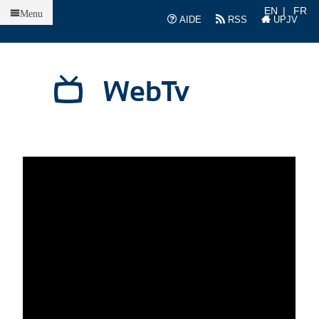
Accueil
EN
FR
Menu
AIDE
RSS
UPJV
WebTv