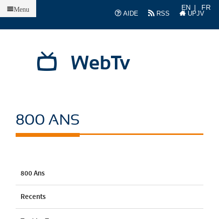
Accueil
EN
FR
Menu
AIDE
RSS
UPJV
WebTv
800 ANS
800 Ans
Recents