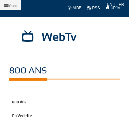
Accueil
EN
FR
Menu
AIDE
RSS
UPJV
WebTv
800 ANS
800 Ans
En Vedette