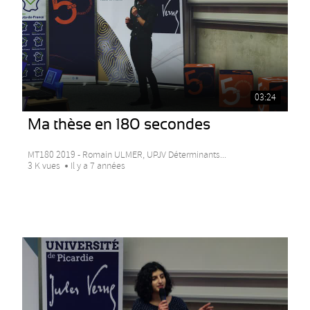
03:24
Ma thèse en 180 secondes
MT180 2019 - Romain ULMER, UPJV Déterminants...
3 K vues
Il y a 7 années