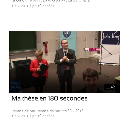
Dzodzo ELI KPELLY Remise de prix Mt180 – 2016
1 K vues
Il y a 10 années
11:42
Ma thèse en 180 secondes
Remise de prix Remise de prix Mt180 – 2016
1 K vues
Il y a 10 années