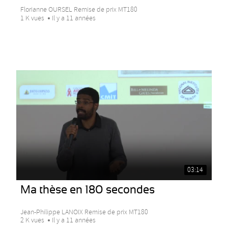
Florianne OURSEL Remise de prix MT180
1 K vues
Il y a 11 années
03:14
Ma thèse en 180 secondes
Jean-Philippe LANOIX Remise de prix MT180
2 K vues
Il y a 11 années