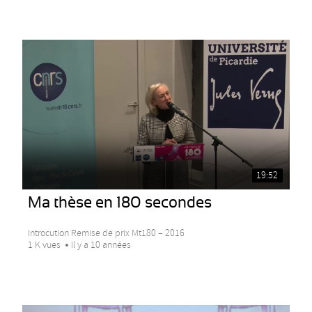
19:52
Ma thèse en 180 secondes
Introcution Remise de prix Mt180 – 2016
1 K vues
Il y a 10 années