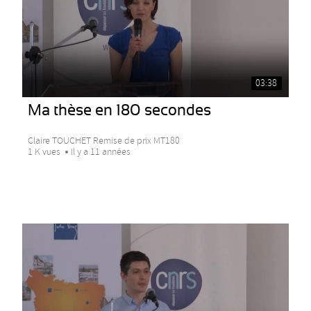
03:38
Ma thèse en 180 secondes
Claire TOUCHET Remise de prix MT180
1 K vues
Il y a 11 années