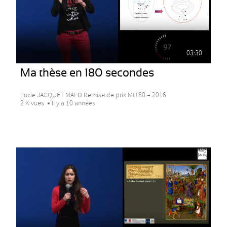
03:30
Ma thèse en 180 secondes
Lucie JACQUET MALO Remise de prix Mt180 – 2016
2 K vues
Il y a 10 années