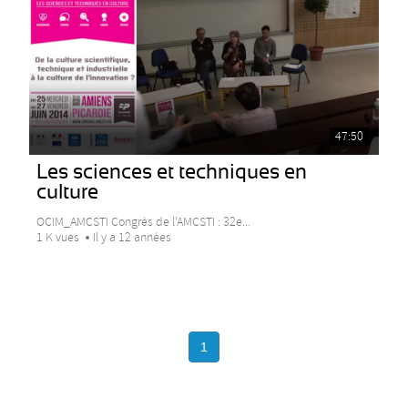
47:50
Les sciences et techniques en
culture
OCIM_AMCSTI Congrès de l’AMCSTI : 32e...
1 K vues
Il y a 12 années
1