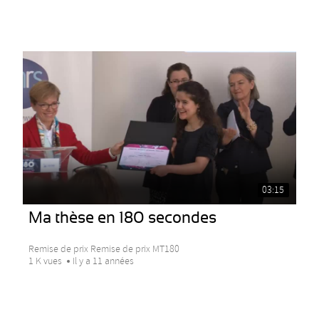
03:15
Ma thèse en 180 secondes
Remise de prix Remise de prix MT180
1 K vues
Il y a 11 années