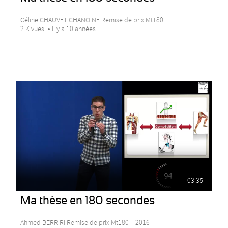
Céline CHAUVET CHANOINE Remise de prix Mt180...
2 K vues
Il y a 10 années
03:35
Ma thèse en 180 secondes
Ahmed BERRIRI Remise de prix Mt180 – 2016