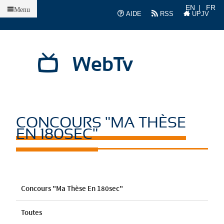
Accueil
EN
FR
Menu
AIDE
RSS
UPJV
WebTv
CONCOURS "MA THÈSE
EN 180SEC"
Concours "Ma Thèse En 180sec"
Toutes