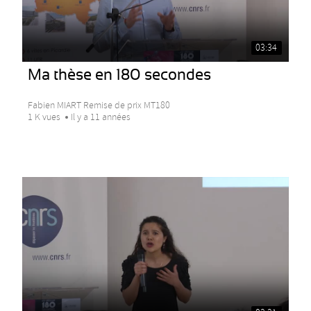
03:34
Ma thèse en 180 secondes
Fabien MIART Remise de prix MT180
1 K vues
Il y a 11 années