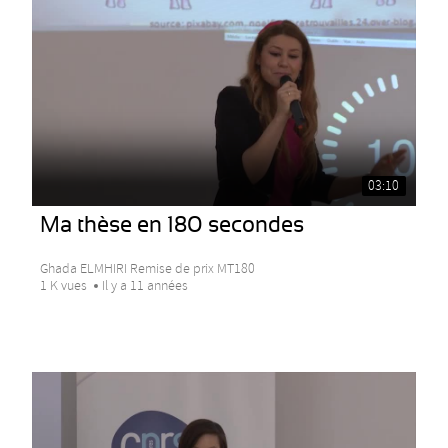
03:10
Ma thèse en 180 secondes
Ghada ELMHIRI Remise de prix MT180
1 K vues
Il y a 11 années