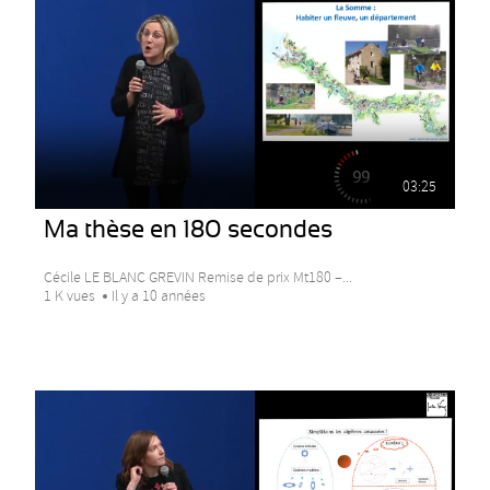
03:25
Ma thèse en 180 secondes
Cécile LE BLANC GREVIN Remise de prix Mt180 –...
1 K vues
Il y a 10 années