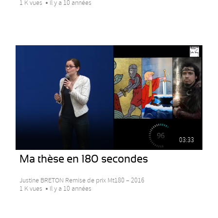
1 K vues
Il y a 10 années
03:33
Ma thèse en 180 secondes
Justine BRETON Remise de prix Mt180 – 2016
1 K vues
Il y a 10 années