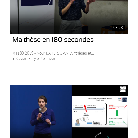
03:23
Ma thèse en 180 secondes
MT180 2019 - Nour DAHER, UPJV Synthèses et...
3 K vues
Il y a 7 années