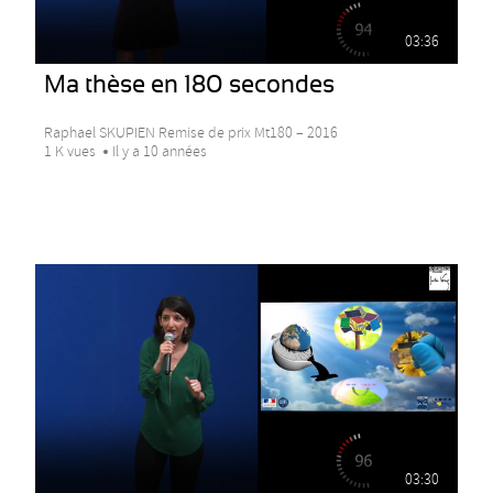
03:36
Ma thèse en 180 secondes
Raphael SKUPIEN Remise de prix Mt180 – 2016
1 K vues
Il y a 10 années
03:30