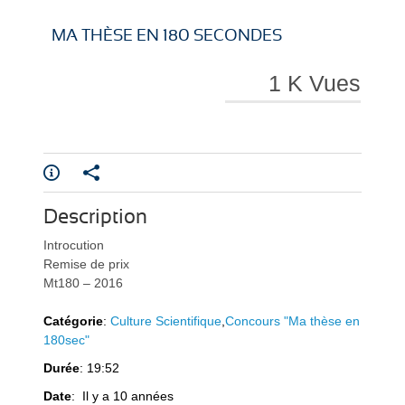
i
i
MA THÈSE EN 180 SECONDES
1 K Vues
r
r
Description
e
e
Introcution
Remise de prix
Mt180 – 2016
Catégorie
:
Culture Scientifique
,
Concours "Ma thèse en
180sec"
Durée
: 19:52
l
l
Date
: Il y a 10 années