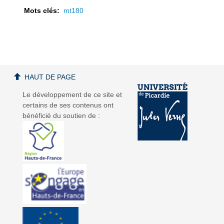
Mots clés:
mt180
a
a
HAUT DE PAGE
Le développement de ce site et
certains de ses contenus ont
bénéficié du soutien de :
v
v
i
i