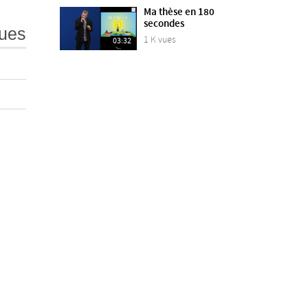
Ma thèse en 180
secondes
ues
1 K vues
03:32