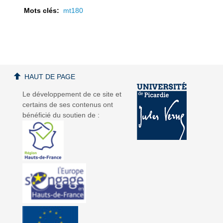
Mots clés:
mt180
a
a
HAUT DE PAGE
Le développement de ce site et
certains de ses contenus ont
bénéficié du soutien de :
v
v
i
i