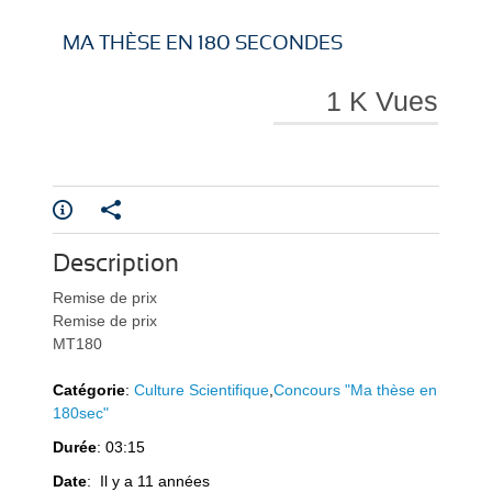
i
i
MA THÈSE EN 180 SECONDES
1 K Vues
r
r
Description
e
e
Remise de prix
Remise de prix
MT180
Catégorie
:
Culture Scientifique
,
Concours "Ma thèse en
180sec"
Durée
: 03:15
l
l
Date
: Il y a 11 années