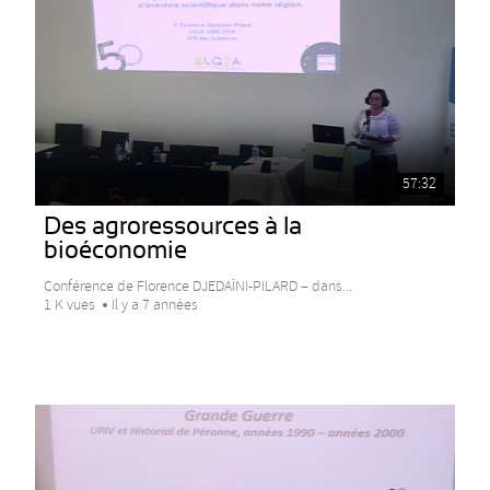
57:32
Des agroressources à la
bioéconomie
Conférence de Florence DJEDAÏNI-PILARD – dans...
1 K vues
Il y a 7 années