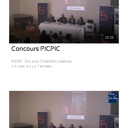
08:06
Concours PICPIC
PICPIC : Prix pour l’Invention Créatrice...
1 K vues
Il y a 7 années