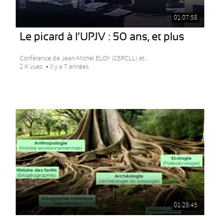
01:07:58
Le picard à l’UPJV : 50 ans, et plus
Conférence de Jean-Michel ELOY (CERCLL) et...
2 K vues
Il y a 7 années
01:28:45