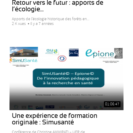
Retour vers le futur : apports de
l’écologie...
Apports de l’écologie historique des forêts en...
2 K vues
Il y a 7 années
01:06:47
Une expérience de formation
originale : Simusanté
Conférence de Christine AMMIRATI – UFR de...