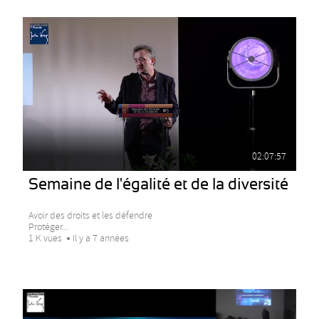
02:07:57
Semaine de l'égalité et de la diversité
Avoir des droits et les défendre
Protéger...
1 K vues
Il y a 7 années