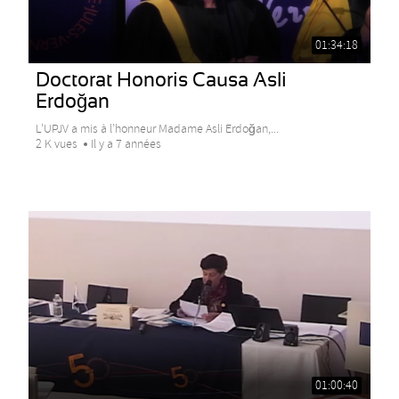
01:34:18
Doctorat Honoris Causa Asli
Erdoğan
L’UPJV a mis à l’honneur Madame Asli Erdoğan,...
2 K vues
Il y a 7 années
01:00:40