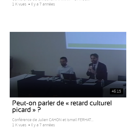
1 K vues
Il y a 7 années
46:15
Peut-on parler de « retard culturel
picard » ?
Conférence de Julien CAHON et Ismaïl FERHAT...
1 K vues
Il y a 7 années