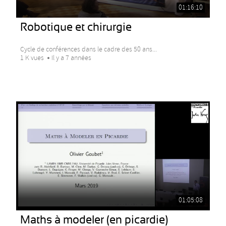
01:16:10
Robotique et chirurgie
Cycle de conférences dans le cadre des 50 ans...
1 K vues
Il y a 7 années
01:05:08
Maths à modeler (en picardie)