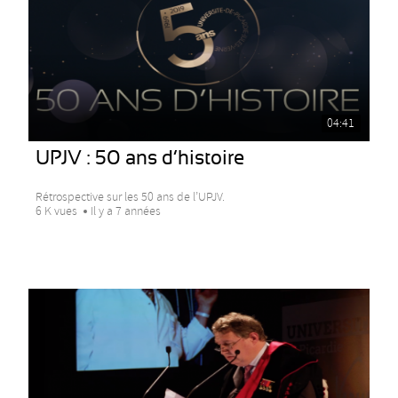
04:41
UPJV : 50 ans d’histoire
Rétrospective sur les 50 ans de l’UPJV.
6 K vues
Il y a 7 années