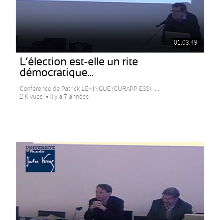
01:03:49
L’élection est-elle un rite
démocratique...
Conférence de Patrick LEHINGUE (CURAPP-ESS) -...
2 K vues
Il y a 7 années