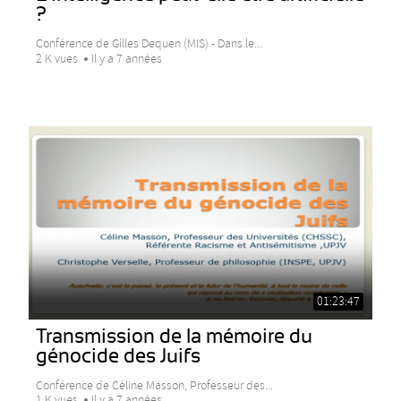
?
Conférence de Gilles Dequen (MIS) - Dans le...
2 K vues
Il y a 7 années
01:23:47
Transmission de la mémoire du
génocide des Juifs
Conférence de Céline Masson, Professeur des...
1 K vues
Il y a 7 années