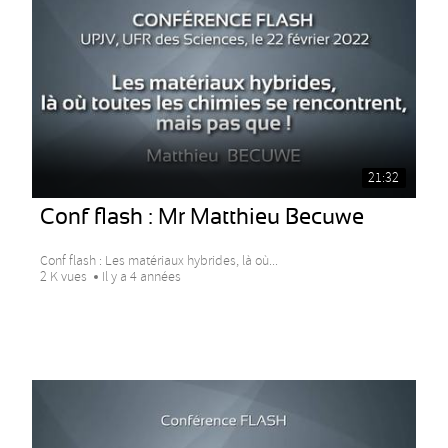
21:32
Conf flash : Mr Matthieu Becuwe
Conf flash : Les matériaux hybrides, là où...
2 K vues
Il y a 4 années