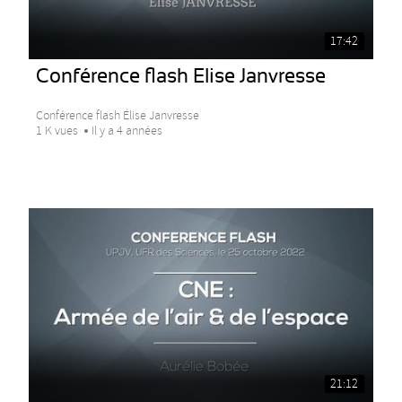
17:42
Conférence flash Elise Janvresse
Conférence flash Élise Janvresse
1 K vues
Il y a 4 années
21:12