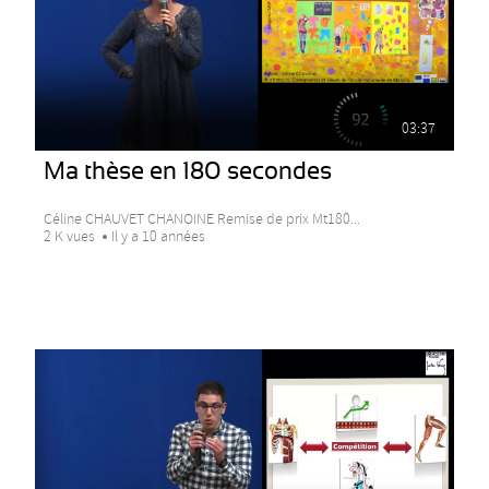
03:37
Ma thèse en 180 secondes
Céline CHAUVET CHANOINE Remise de prix Mt180...
2 K vues
Il y a 10 années