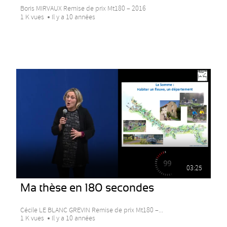
Boris MIRVAUX Remise de prix Mt180 – 2016
1 K vues
Il y a 10 années
03:25
Ma thèse en 180 secondes
Cécile LE BLANC GREVIN Remise de prix Mt180 –...
1 K vues
Il y a 10 années