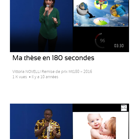
03:30
Ma thèse en 180 secondes
Vittoria NOVELLI Remise de prix Mt180 – 2016
1 K vues
Il y a 10 années