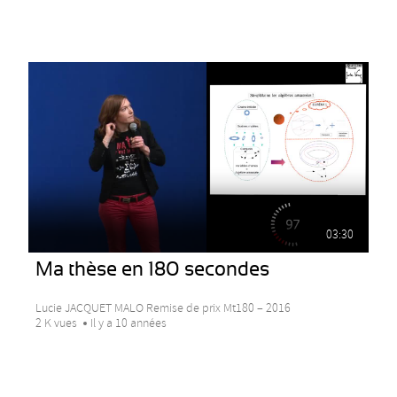
03:30
Ma thèse en 180 secondes
Lucie JACQUET MALO Remise de prix Mt180 – 2016
2 K vues
Il y a 10 années