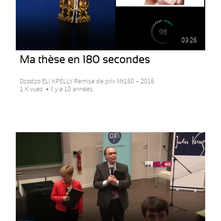
03:26
Ma thèse en 180 secondes
Dzodzo ELI KPELLY Remise de prix Mt180 – 2016
1 K vues
Il y a 10 années