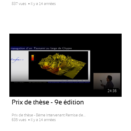
837 vues
Il y a 14 années
24:36
Prix de thèse - 9e édition
Prix de thèse - 8ème Intervenant Remise de...
635 vues
Il y a 14 années