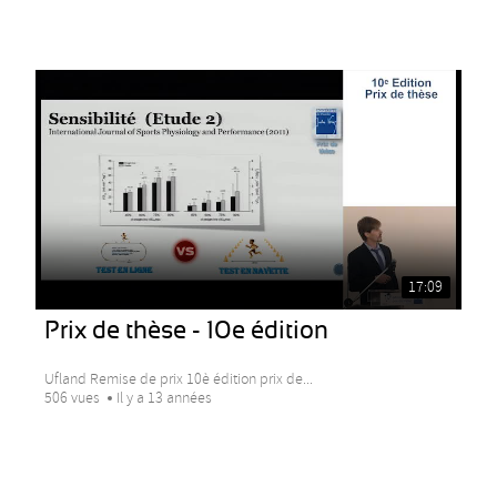
17:09
Prix de thèse - 10e édition
Ufland Remise de prix 10è édition prix de...
506 vues
Il y a 13 années