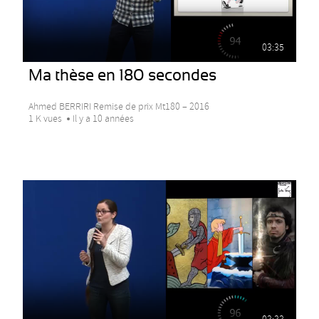
03:35
Ma thèse en 180 secondes
Ahmed BERRIRI Remise de prix Mt180 – 2016
1 K vues
Il y a 10 années