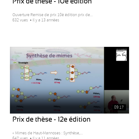
Prix de thèse - 10e édition
Ouverture Remise de prix 10è édition prix de...
632 vues
Il y a 13 années
09:17
Prix de thèse - 12e édition
« Mimes de Haut-Mannoses : Synthèse,...
647 vues
Il y a 11 années