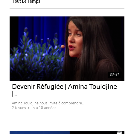
Tout Le Temps
08:42
Devenir Réfugiée | Amina Touidjine
|...
Amina Touidjine nous invite à comprendre...
2 K vues
Il y a 10 années