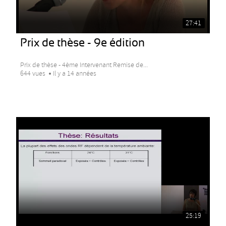
27:41
Prix de thèse - 9e édition
Prix de thèse - 4ème Intervenant Remise de...
644 vues
Il y a 14 années
25:19