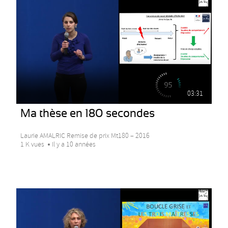
03:31
Ma thèse en 180 secondes
Laurie AMALRIC Remise de prix Mt180 – 2016
1 K vues
Il y a 10 années