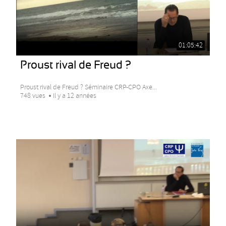
01:05:42
Proust rival de Freud ?
Proust rival de Freud ? Séminaire CRP-CPO Axe...
748 vues
Il y a 12 années