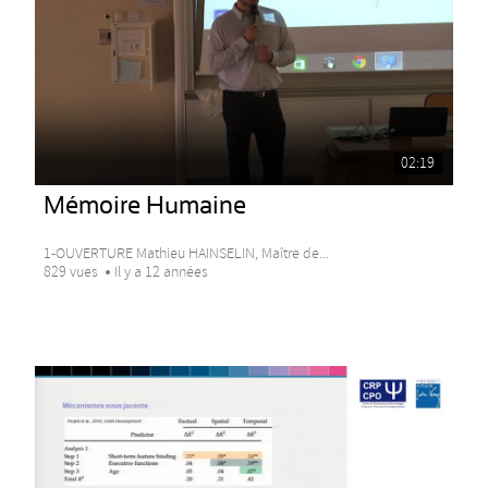
02:19
Mémoire Humaine
1-OUVERTURE Mathieu HAINSELIN, Maître de...
829 vues
Il y a 12 années