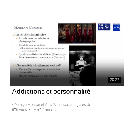
20:22
Addictions et personnalité
« Marilyn Monroe et Amy Winehouse : figures de...
676 vues
Il y a 12 années