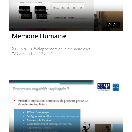
56:54
Mémoire Humaine
2-PICARD « Développement de la mémoire chez...
723 vues
Il y a 12 années