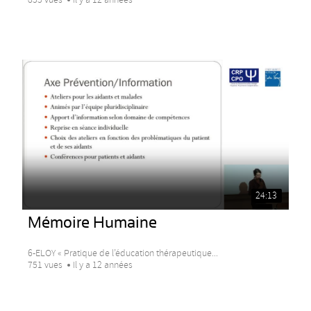
24:13
Mémoire Humaine
6-ELOY « Pratique de l’éducation thérapeutique...
751 vues
Il y a 12 années