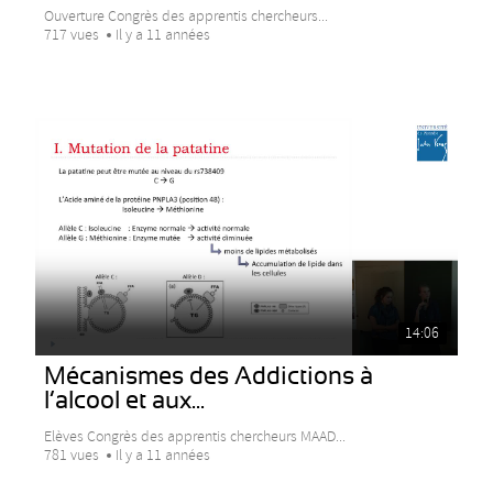
Ouverture Congrès des apprentis chercheurs...
717 vues
Il y a 11 années
14:06
Mécanismes des Addictions à
l’alcool et aux...
Elèves Congrès des apprentis chercheurs MAAD...
781 vues
Il y a 11 années