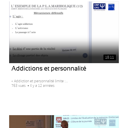
18:11
Addictions et personnalité
« Addiction et personnalité limite :...
763 vues
Il y a 12 années