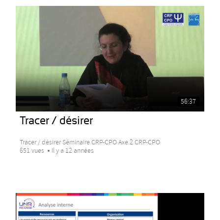
56:37
Tracer / désirer
Tracer / désirer Séminaire CRP-CPO Axe 2 CRP-CPO
651 vues
Il y a 12 années