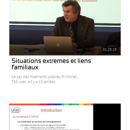
01:25:19
Situations extremes et liens
familiaux
Le cas des hivernants polaires Pr Michel...
753 vues
Il y a 13 années