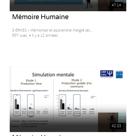
47:14
Mémoire Humaine
3-ERKES « Mémoriser et apprendre malgré les...
907 vues
Il y a 12 années
42:33