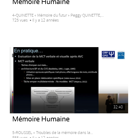
Mémoire Humaine
4-QUINETTE « Mémoire du futur » Peggy QUINETTE,...
725 vues
Il y a 12 années
32:40
Mémoire Humaine
5-ROUSSEL « Troubles de la mémoire dans la...
855 vues
Il y a 12 années