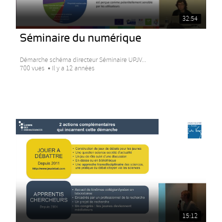
32:54
Séminaire du numérique
Démarche schéma directeur Séminaire UPJV...
700 vues
Il y a 12 années
15:12