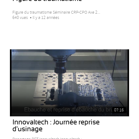
Figure du traumatisme Séminaire CRP-CPO Axe 2...
640 vues
Il y a 12 années
07:16
Innovaltech : Journée reprise
d'usinage