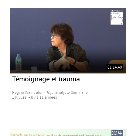
01:14:40
Témoignage et trauma
Régine Waintrater - Psychanalyste Séminaire...
1 K vues
Il y a 11 années