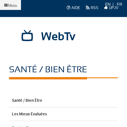
Accueil
EN
FR
Menu
AIDE
RSS
UPJV
WebTv
SANTÉ / BIEN ÊTRE
Santé / Bien Être
Les Mieux Évaluées