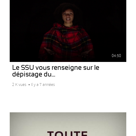
04:50
Le SSU vous renseigne sur le
dépistage du...
2 K vues
Il y a 7 années