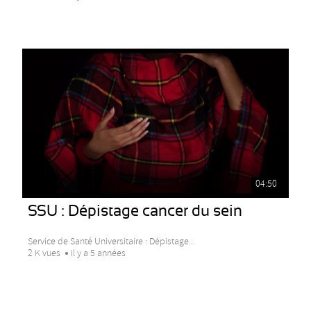
04:50
SSU : Dépistage cancer du sein
Service de Santé Universitaire : Dépistage...
2 K vues
Il y a 5 années