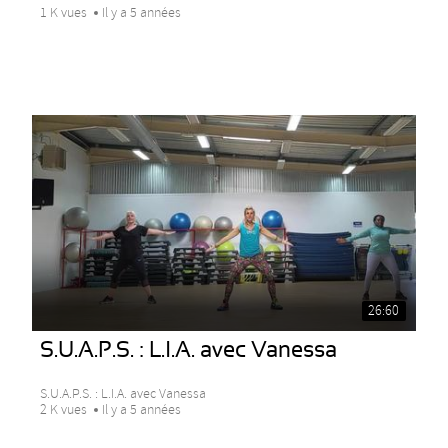
1 K vues
Il y a 5 années
26:60
S.U.A.P.S. : L.I.A. avec Vanessa
S.U.A.P.S. : L.I.A. avec Vanessa
2 K vues
Il y a 5 années