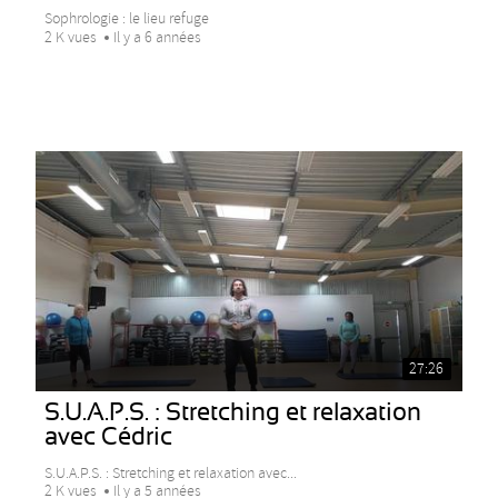
Sophrologie : le lieu refuge
2 K vues
Il y a 6 années
27:26
S.U.A.P.S. : Stretching et relaxation
avec Cédric
S.U.A.P.S. : Stretching et relaxation avec...
2 K vues
Il y a 5 années