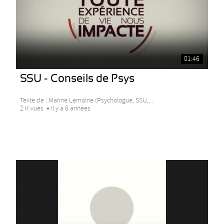
01:46
SSU - Conseils de Psys
Texte de : Marine Lemoine (Psychologue, SSU,...
2 K vues
Il y a 6 années