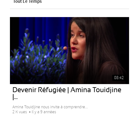
Tout Le Temps
08:42
Devenir Réfugiée | Amina Touidjine
|...
Amina Touidjine nous invite à comprendre...
2 K vues
Il y a 9 années