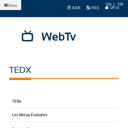
Accueil
EN
FR
Menu
AIDE
RSS
UPJV
WebTv
TEDX
TEDx
Les Mieux Évaluées