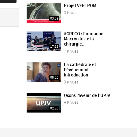
Projet VERTPOM
3 K vues
03:59
#GRECO : Emmanuel
Macron teste la
chirurgie...
17:13
7 K vues
La cathédrale et
l’événement
Introduction
08:20
3 K vues
Osons l’avenir de l’UPJV
4 K vues
02:20