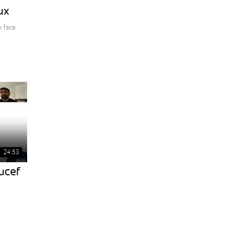
ux
x face
24:53
ucef