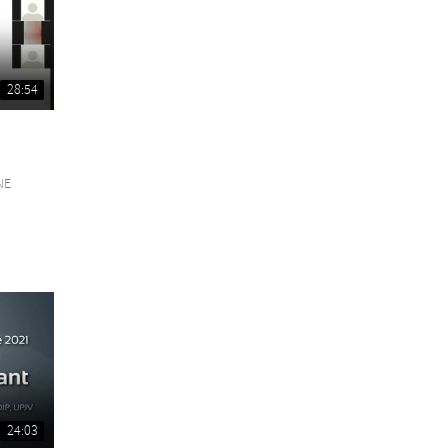
28:54
NE
24:03