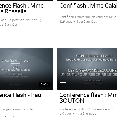
ence Flash : Mme
Conf flash : Mme Cala
e Rosselle
Conf flash Trouver un job étudiant Mme.
sh : le potentiel de l’erreur,...
819 vues
Il y a 5 années
 y a 5 années
27:34
nce Flash - Paul
Conférence flash : M
BOUTON
chargé de missions de
Conférence flash du 9 novembre 2021 L
.
1 K vues
Il y a 5 années