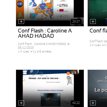
23:27
Conf Flash : Caroline A
Conf f
AHAD HADAD
Conf flash S
Conf Flash : Caroline A AHAD HADAD, le
1 K vues
Il
08/12/2020
1 K vues
Il y a 6 années
43:22