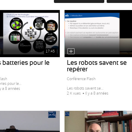
17:45
 batteries pour le
Les robots savent se
repérer
lash
Conférence Flash
ies pour le...
Les robots savent se...
 y a 8 années
2 K vues
Il y a 8 années