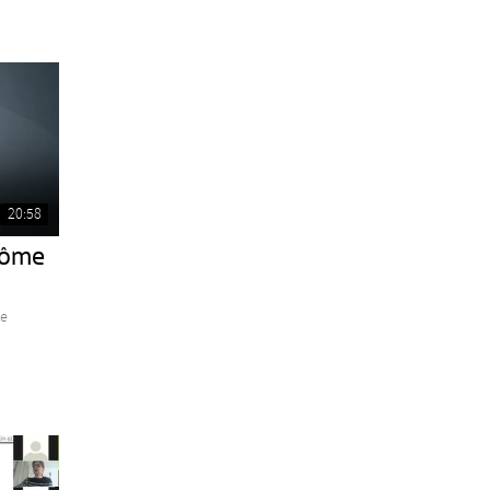
20:58
rôme
be