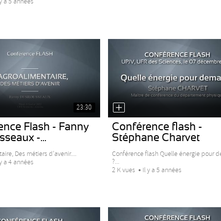
 y a 5 années
23:30
ence Flash - Fanny
Conférence flash -
seaux -...
Stéphane Charvet
aire, Des métiers d’avenir....
Conférence flash Quelle énergie pour 
?...
 y a 4 années
2 K vues
Il y a 5 années