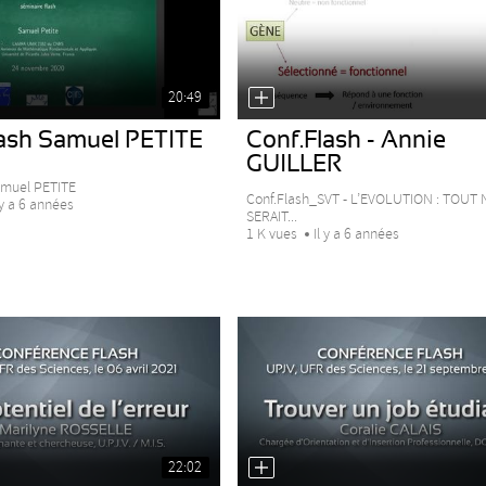
20:49
lash Samuel PETITE
Conf.Flash - Annie
GUILLER
amuel PETITE
Conf.Flash_SVT - L’EVOLUTION : TOUT 
 y a 6 années
SERAIT...
1 K vues
Il y a 6 années
22:02