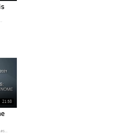
is
..
21:58
me
es...