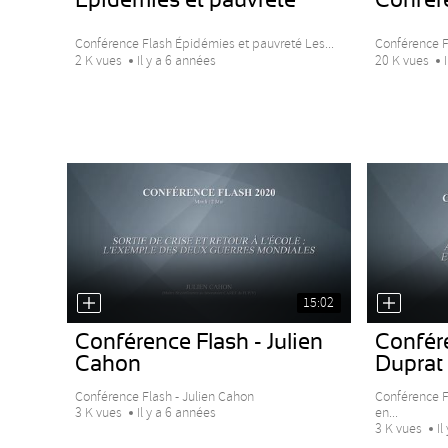
Conférence Flash Épidémies et pauvreté Les...
Conférence F
2 K vues
Il y a 6 années
20 K vues
15:02
Conférence Flash - Julien
Confér
Cahon
Duprat
Conférence Flash - Julien Cahon
Conférence F
en...
3 K vues
Il y a 6 années
3 K vues
Il