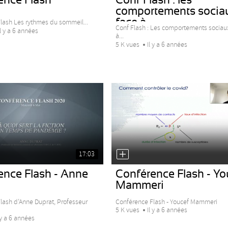
comportements socia
face à...
lash Les rythmes du sommeil...
Conf Flash : Les comportements sociau
Il y a 6 années
à...
5 K vues
Il y a 6 années
17:03
ence Flash - Anne
Conférence Flash - Yo
Mammeri
lash d’Anne Duprat, Professeur
Conférence Flash - Youcef Mammeri
5 K vues
Il y a 6 années
 y a 6 années