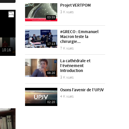
Projet VERTPOM
3 K vues
03:59
#GRECO : Emmanuel
Macron teste la
chirurgie...
17:13
7 K vues
18:16
La cathédrale et
l’événement
Introduction
08:20
3 K vues
Osons l’avenir de l’UPJV
4 K vues
02:20