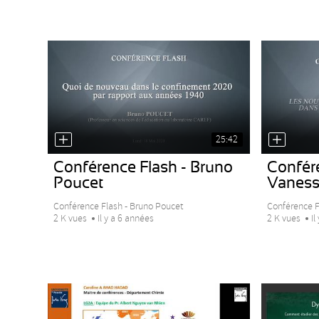
25:42
Conférence Flash - Bruno
Confére
Poucet
Vaness
Conférence Flash - Bruno Poucet
Conférence F
2 K vues
Il y a 6 années
2 K vues
Il