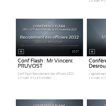
1 K vues
Il
20:07
Conf Flash : Mr Vincent
Confér
PRUVOST
Desrous
Conf Flash Recrutement des officiers 2022...
L’agroaliment
1 K vues
Il y a 5 années
1 K vues
Il