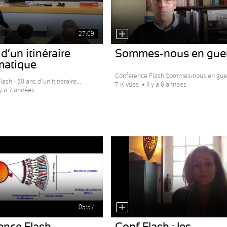
27:09
d’un itinéraire
Sommes-nous en guer
atique
Conférence Flash Sommes-nous en guerr
ash - 50 ans d’un itinéraire...
7 K vues
Il y a 6 années
 y a 7 années
05:57
ence Flash
Conf Flash : les