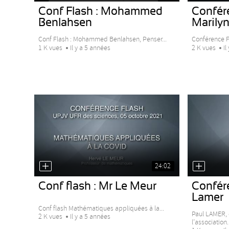
Conf Flash : Mohammed
Confér
Benlahsen
Marilyn
Conf Flash : Mohammed Benlahsen, Penser...
Conférence Fla
1 K vues
Il y a 5 années
2 K vues
Il
24:02
Conf flash : Mr Le Meur
Confére
Lamer
Conf flash Mathématiques appliquées à la...
Paul LAMER, 
2 K vues
Il y a 5 années
l’association..