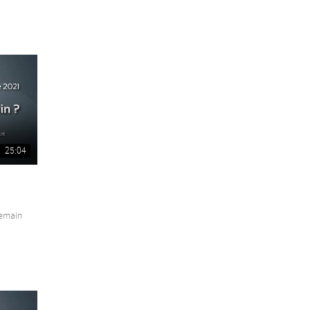
25:04
demain