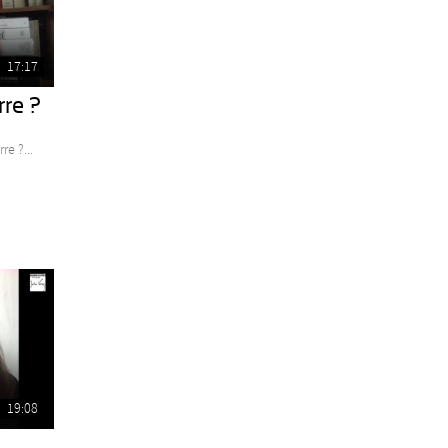
17:17
re ?
e ?...
19:08