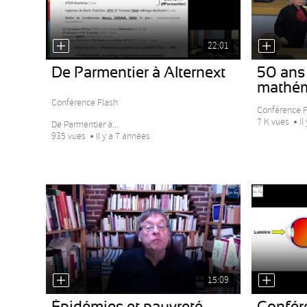
22:01
De Parmentier à Alternext
50 ans 
mathém
Conférence Flash
Conférence Fl
7 K vues
Il
De Parmentier à...
935 vues
Il y a 7 années
15:09
Épidémies et pauvreté
Confér