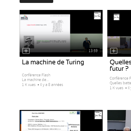
13:59
La machine de Turing
Quelles
futur ?
Conférence Flash
Conférence F
La machine de...
Quelles batter
1 K vues
Il y a 8 années
1 K vues
Il