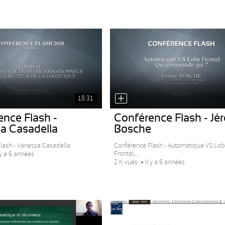
18:31
nce Flash -
Conférence Flash - Jé
a Casadella
Bosche
lash - Vanessa Casadella
Conférence Flash - Automatique VS Lo
Frontal,...
 y a 6 années
2 K vues
Il y a 6 années