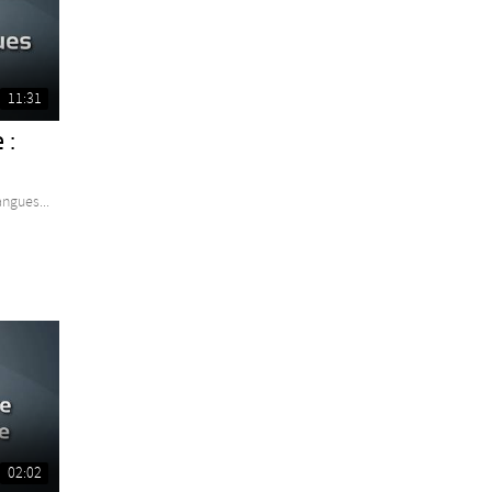
11:31
 :
angues...
02:02