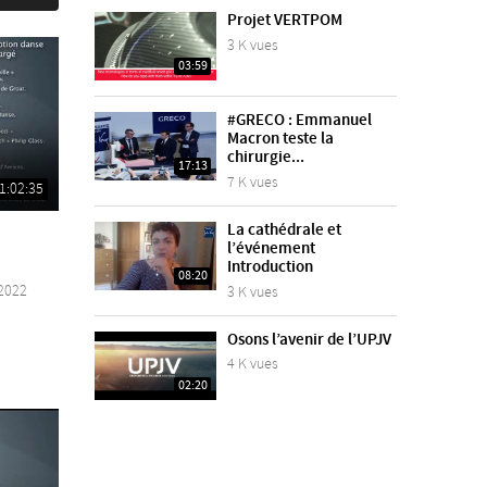
Projet VERTPOM
3 K vues
03:59
#GRECO : Emmanuel
Macron teste la
chirurgie...
17:13
7 K vues
1:02:35
La cathédrale et
l’événement
Introduction
08:20
2022
3 K vues
Osons l’avenir de l’UPJV
4 K vues
02:20