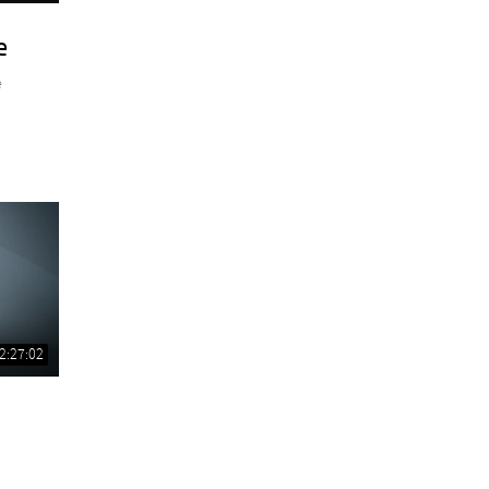
e
e
2:27:02