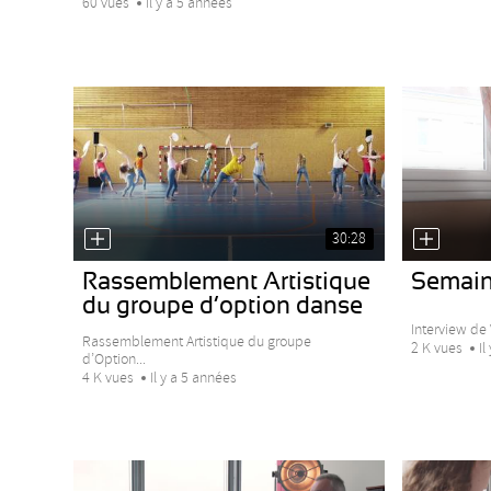
60 vues
Il y a 5 années
30:28
Rassemblement Artistique
Semain
du groupe d’option danse
Interview de 
Rassemblement Artistique du groupe
2 K vues
Il
d’Option...
4 K vues
Il y a 5 années