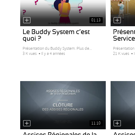
01:13
Le Buddy System c’est
Présen
quoi ?
Service 
Présentation du Buddy System. Plus de...
Présentation 
3 K vues
Il y a 4 années
21 K vues
11:10
Assises Régionales de la
Assises