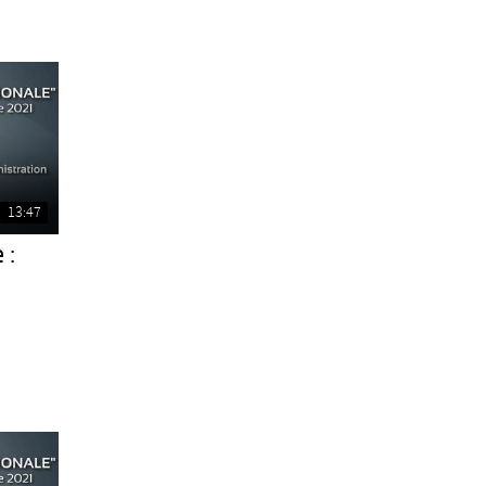
13:47
 :