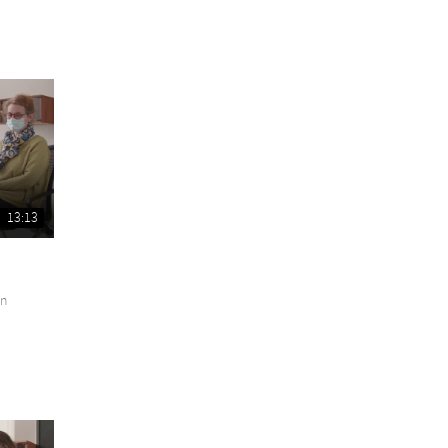
13:13
en