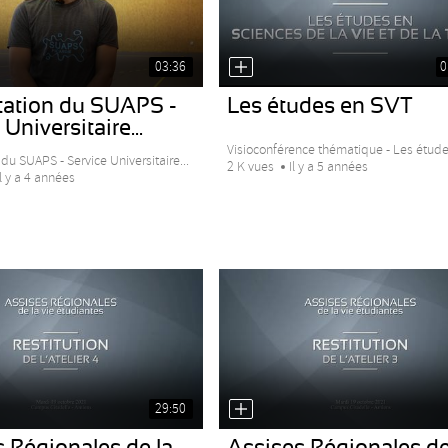
03:36
0
tation du SUAPS -
Les études en SVT
Universitaire...
Visioconférence thématique - Les études
du SUAPS - Service Universitaire...
2 K vues
Il y a 5 années
Il y a 4 années
29:50
 Régionales de la
Assises Régionales de