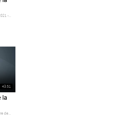
021 -...
43:51
 la
e de...