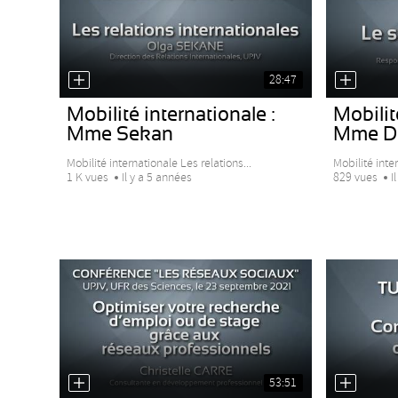
28:47
Mobilité internationale :
Mobilit
Mme Sekan
Mme D
Mobilité internationale Les relations...
Mobilité inter
1 K vues
Il y a 5 années
829 vues
I
53:51