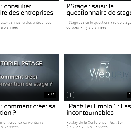
: consulter
PStage : saisir le
ire des entreprises
questionnaire de stag
ulter l’annuaire des entreprises
PStage : saisir le questionnaire de stag
 y a 5 années
86 vues
Il y a 5 années
15:23
0
 : comment créer sa
"Pack 1er Emploi" : Les
tion ?
incontournables
ment créer sa convention ?
Replay de la Conférence "Pack 1er...
 y a 5 années
2 K vues
Il y a 5 années