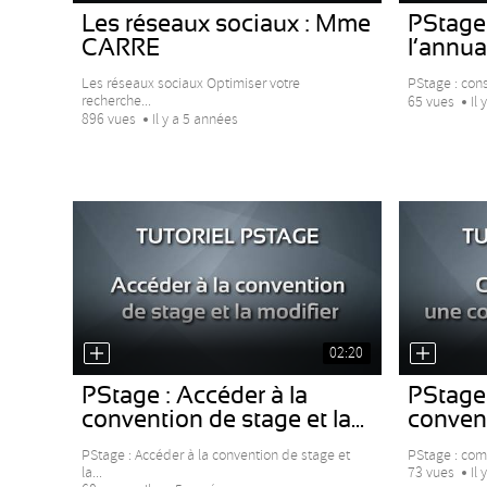
Les réseaux sociaux : Mme
PStage 
CARRE
l’annua
Les réseaux sociaux Optimiser votre
PStage : cons
recherche...
65 vues
Il
896 vues
Il y a 5 années
02:20
PStage : Accéder à la
PStage
convention de stage et la...
conven
PStage : Accéder à la convention de stage et
PStage : com
la...
73 vues
Il