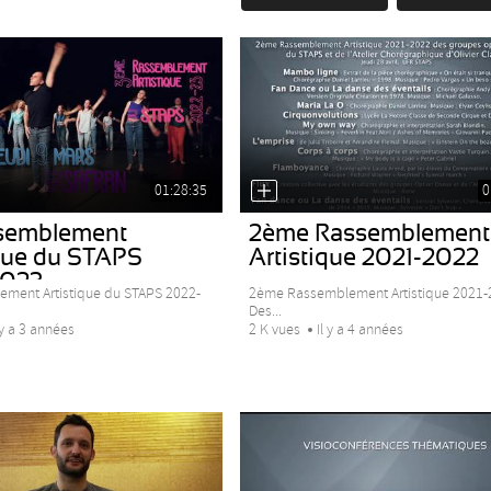
01:28:35
0
semblement
2ème Rassemblement
ique du STAPS
Artistique 2021-2022
2023
ement Artistique du STAPS 2022-
2ème Rassemblement Artistique 2021-
Des...
 y a 3 années
2 K vues
Il y a 4 années