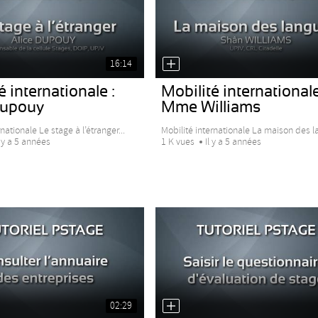
16:14
é internationale :
Mobilité internationale
upouy
Mme Williams
nationale Le stage à l’étranger...
Mobilité internationale La maison des l
l y a 5 années
1 K vues
Il y a 5 années
02:29