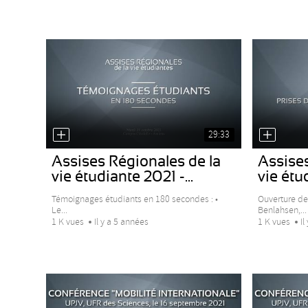
29:33
Assises Régionales de la
Assises
vie étudiante 2021 -...
vie étud
Témoignages étudiants en 180 secondes : •
Ouverture d
Le...
Benlahsen,...
1 K vues
Il y a 5 années
1 K vues
Il