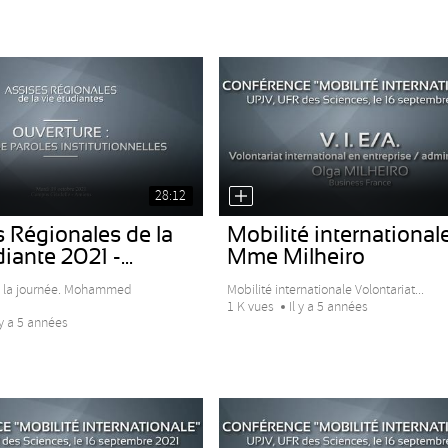
28:12
 Régionales de la
Mobilité internationale
iante 2021 -...
Mme Milheiro
e la journée. Mohammed
Mobilité internationale Volontariat...
1 K vues
Il y a 5 années
 y a 5 années