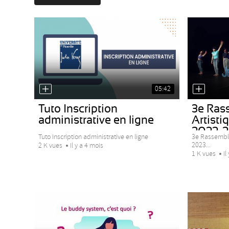
05:42
Tuto Inscription
3e Ras
administrative en ligne
Artist
2022-
Tuto Inscription administrative en ligne
3e Rassembl
2023...
2 K vues
Il y a 4 mois
1 K vues
Il