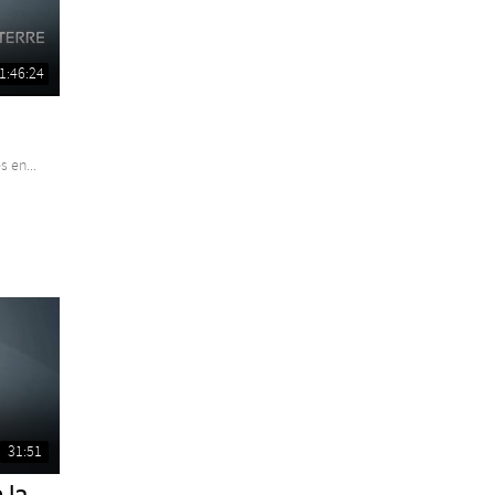
1:46:24
 en...
31:51
 la