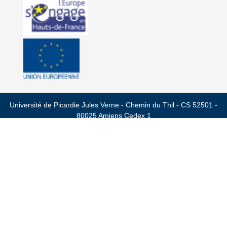
Université de Picardie Jules Verne - Chemin du Thil - CS 52501 -
80025 Amiens Cedex 1
mentions légales
privé
nous contacter