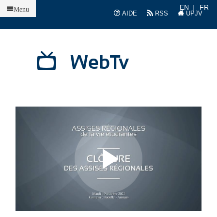
Accueil
EN
FR
Menu
AIDE
RSS
UPJV
WebTv
L
L