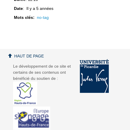
Date
: Il y a 5 années
Mots clés:
no-tag
a
a
HAUT DE PAGE
Le développement de ce site et
v
v
certains de ses contenus ont
bénéficié du soutien de :
i
i