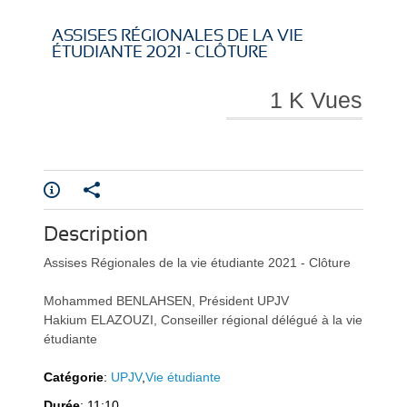
i
i
ASSISES RÉGIONALES DE LA VIE
ÉTUDIANTE 2021 - CLÔTURE
1 K Vues
r
r
Description
e
e
Assises Régionales de la vie étudiante 2021 - Clôture
Mohammed BENLAHSEN, Président UPJV
Hakium ELAZOUZI, Conseiller régional délégué à la vie
étudiante
l
l
Catégorie
:
UPJV
,
Vie étudiante
Durée
: 11:10