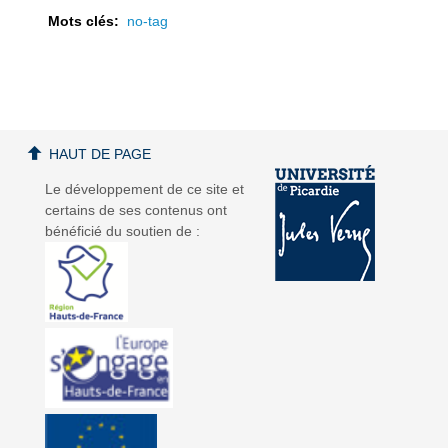
Mots clés:
no-tag
a
a
HAUT DE PAGE
Le développement de ce site et
certains de ses contenus ont
bénéficié du soutien de :
v
v
i
i