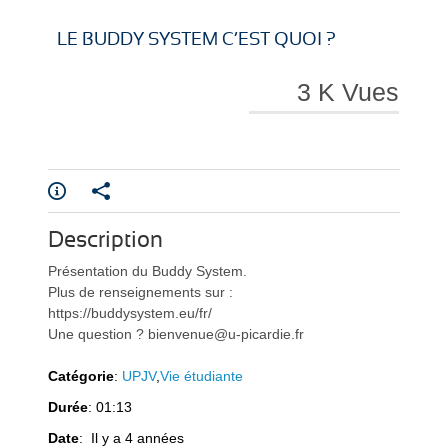
i
i
LE BUDDY SYSTEM C’EST QUOI ?
3 K Vues
r
r
Description
e
e
Présentation du Buddy System.
Plus de renseignements sur :
https://buddysystem.eu/fr/
Une question ? bienvenue@u-picardie.fr
Catégorie
:
UPJV
,
Vie étudiante
Durée
: 01:13
l
l
Date
: Il y a 4 années