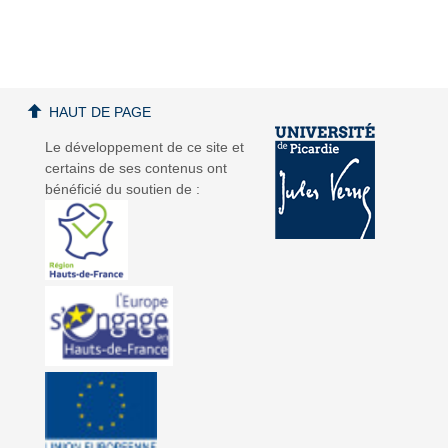
a
a
HAUT DE PAGE
Le développement de ce site et
certains de ses contenus ont
bénéficié du soutien de :
v
v
i
i