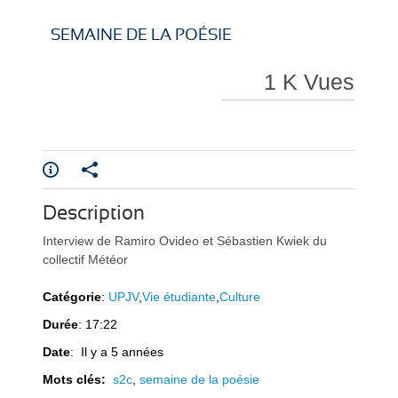
i
i
SEMAINE DE LA POÉSIE
1 K Vues
r
r
Description
e
e
Interview de Ramiro Ovideo et Sébastien Kwiek du
collectif Météor
Catégorie
:
UPJV
,
Vie étudiante
,
Culture
Durée
: 17:22
Date
: Il y a 5 années
l
l
Mots clés:
s2c
,
semaine de la poésie