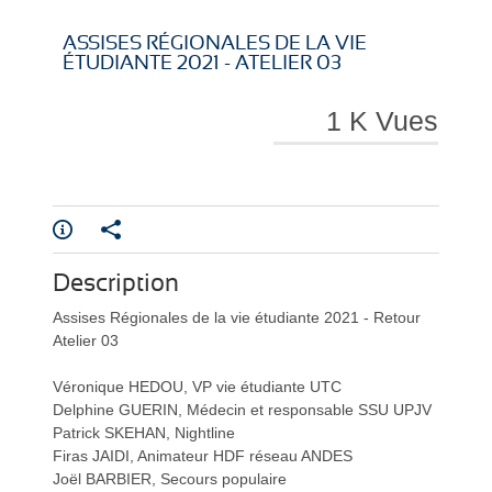
i
i
ASSISES RÉGIONALES DE LA VIE
ÉTUDIANTE 2021 - ATELIER 03
1 K Vues
r
r
Description
e
e
Assises Régionales de la vie étudiante 2021 - Retour
Atelier 03
Véronique HEDOU, VP vie étudiante UTC
Delphine GUERIN, Médecin et responsable SSU UPJV
Patrick SKEHAN, Nightline
l
l
Firas JAIDI, Animateur HDF réseau ANDES
Joël BARBIER, Secours populaire