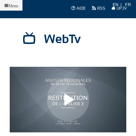
Accueil
EN
FR
Menu
AIDE
RSS
UPJV
WebTv
L
L