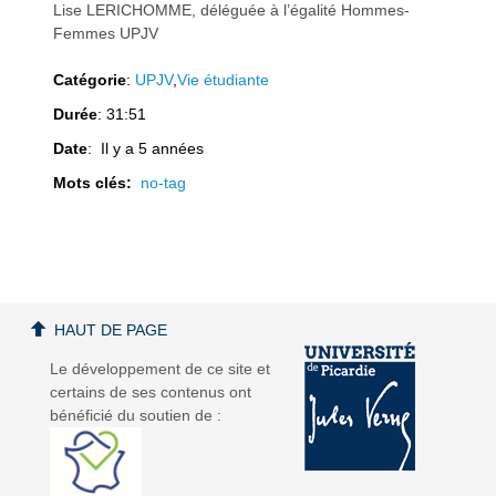
Lise LERICHOMME, déléguée à l’égalité Hommes-
Femmes UPJV
Catégorie
:
UPJV
,
Vie étudiante
a
a
Durée
: 31:51
Date
: Il y a 5 années
Mots clés:
no-tag
v
v
HAUT DE PAGE
Le développement de ce site et
certains de ses contenus ont
bénéficié du soutien de :
i
i