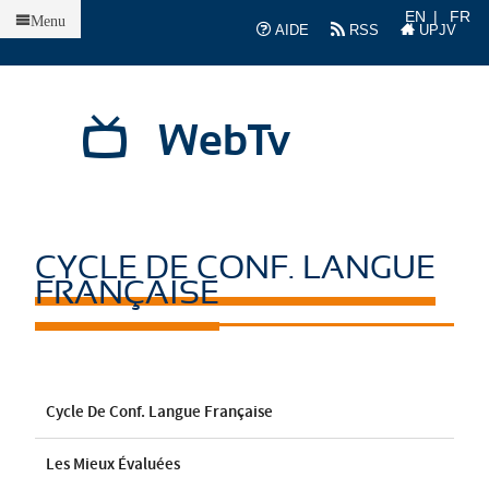
Accueil
EN
FR
Menu
AIDE
RSS
UPJV
WebTv
CYCLE DE CONF. LANGUE
FRANÇAISE
Cycle De Conf. Langue Française
Les Mieux Évaluées