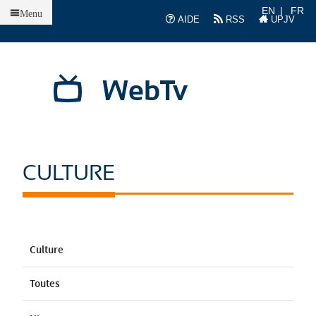
Accueil
EN
FR
Menu
AIDE
RSS
UPJV
WebTv
CULTURE
Culture
Toutes