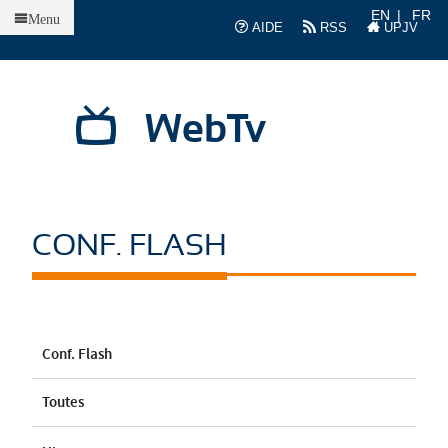
Accueil
EN
FR
Menu
AIDE
RSS
UPJV
WebTv
CONF. FLASH
Conf. Flash
Toutes