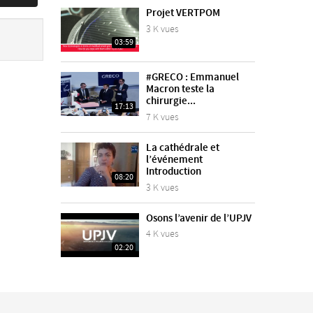
Projet VERTPOM
3 K vues
03:59
#GRECO : Emmanuel
Macron teste la
chirurgie...
17:13
7 K vues
La cathédrale et
l’événement
Introduction
08:20
3 K vues
Osons l’avenir de l’UPJV
4 K vues
02:20