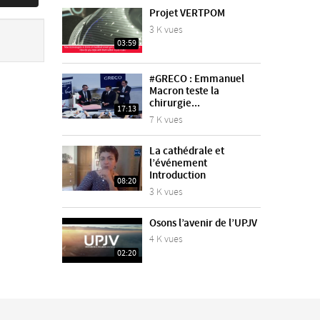
Projet VERTPOM
3 K vues
03:59
#GRECO : Emmanuel
Macron teste la
chirurgie...
17:13
7 K vues
La cathédrale et
l’événement
Introduction
08:20
3 K vues
Osons l’avenir de l’UPJV
4 K vues
02:20