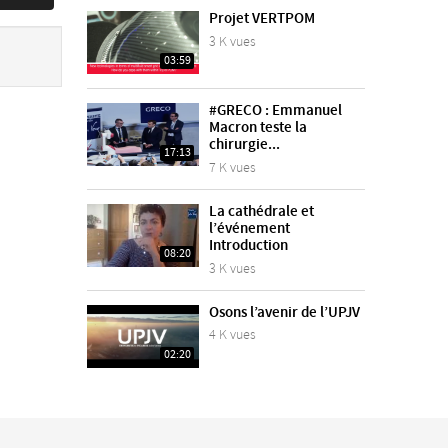
Projet VERTPOM
3 K vues
03:59
#GRECO : Emmanuel
Macron teste la
chirurgie...
17:13
7 K vues
La cathédrale et
l’événement
Introduction
08:20
3 K vues
Osons l’avenir de l’UPJV
4 K vues
02:20