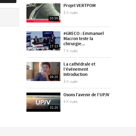
Projet VERTPOM
3 K vues
03:59
#GRECO : Emmanuel
Macron teste la
chirurgie...
17:13
7 K vues
La cathédrale et
l’événement
Introduction
08:20
3 K vues
Osons l’avenir de l’UPJV
4 K vues
02:20