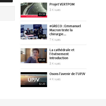
Projet VERTPOM
3 K vues
03:59
#GRECO : Emmanuel
Macron teste la
chirurgie...
17:13
7 K vues
La cathédrale et
l’événement
Introduction
08:20
3 K vues
Osons l’avenir de l’UPJV
4 K vues
02:20