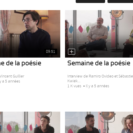
09:51
e de la poésie
Semaine de la poésie
Vincent Guillier
Interview de Ramiro Ovideo et Sébasti
Kwiek...
 y a 5 années
1 K vues
Il y a 5 années