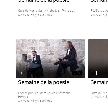
On a dark and Starry Night Jean-Philippe...
Résilience p
1 K vues
Il y a 5 années
1 K vues
Il
13:47
Semaine de la poésie
Semain
Contes poético-métalliques Christophe
Entre deux ea
Héreau...
1 K vues
Il
1 K vues
Il y a 5 années