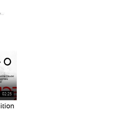
...
02:25
ition