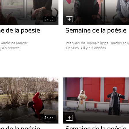
07:53
e de la poésie
Semaine de la poésie
 Géraldine Mercier
Interview de Jean-Philippe Harchin et A
 y a 5 années
1 K vues
Il y a 5 années
13:39
e de la poésie
Semaine de la poésie