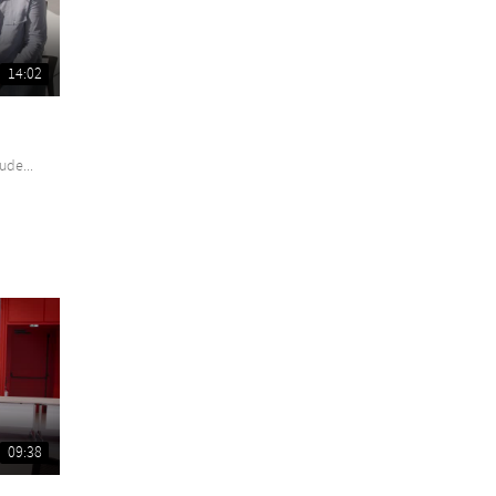
14:02
ude...
09:38