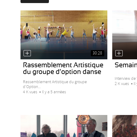
30:28
Rassemblement Artistique
Semain
du groupe d’option danse
Interview de 
Rassemblement Artistique du groupe
2 K vues
Il
d’Option...
4 K vues
Il y a 5 années