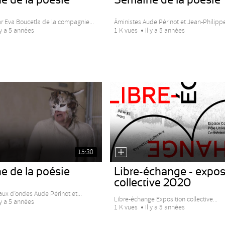
ar Eva Boucetla de la compagnie...
Âministes Aude Périnot et Jean-Philippe
 y a 5 années
1 K vues
Il y a 5 années
15:30
e de la poésie
Libre-échange - expos
collective 2020
ux d’ondes Aude Périnot et...
Libre-échange Exposition collective...
 y a 5 années
1 K vues
Il y a 5 années