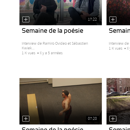
17:22
Semaine de la poésie
Semain
Interview de Ramiro Ovideo et Sébastien
Interview de
Kwiek...
1 K vues
Il
1 K vues
Il y a 5 années
07:20
Semaine de la poésie
Semain