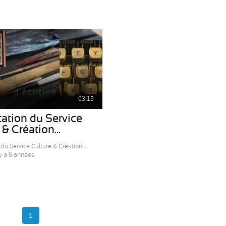
03:15
ation du Service
 & Création...
du Service Culture & Création...
 y a 6 années
1