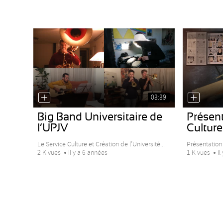
03:39
Big Band Universitaire de
Présent
l’UPJV
Culture
Le Service Culture et Création de l’Université...
Présentation 
2 K vues
Il y a 6 années
1 K vues
Il