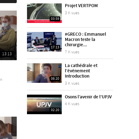
Projet VERTPOM
3 K vues
03:59
#GRECO : Emmanuel
Macron teste la
chirurgie...
17:13
7 K vues
13:13
La cathédrale et
l’événement
Introduction
08:20
en
3 K vues
Osons l’avenir de l’UPJV
4 K vues
02:20