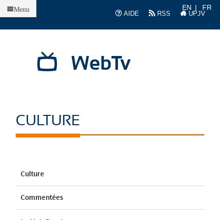
Accueil
EN
FR
Menu
AIDE
RSS
UPJV
WebTv
CULTURE
Culture
Commentées