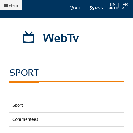
Accueil
EN
FR
Menu
AIDE
RSS
UPJV
WebTv
SPORT
Sport
Commentées