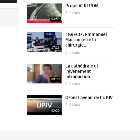
Projet VERTPOM
3 K vues
03:59
#GRECO : Emmanuel
Macron teste la
chirurgie...
17:13
7 K vues
La cathédrale et
l’événement
Introduction
08:20
3 K vues
Osons l’avenir de l’UPJV
4 K vues
02:20