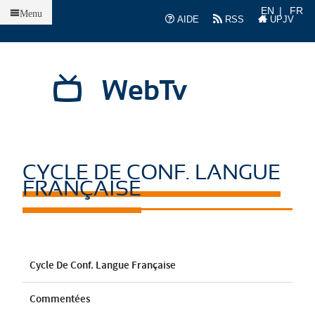
Accueil
EN
FR
Menu
AIDE
RSS
UPJV
WebTv
CYCLE DE CONF. LANGUE
FRANÇAISE
Cycle De Conf. Langue Française
Commentées