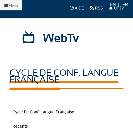
Accueil
EN
FR
Menu
AIDE
RSS
UPJV
WebTv
CYCLE DE CONF. LANGUE
FRANÇAISE
Cycle De Conf. Langue Française
Recents