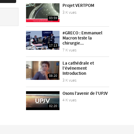
Projet VERTPOM
3 K vues
03:59
#GRECO : Emmanuel
Macron teste la
chirurgie...
17:13
7 K vues
La cathédrale et
l’événement
Introduction
08:20
3 K vues
Osons l’avenir de l’UPJV
4 K vues
02:20