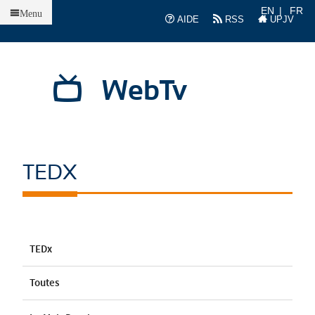
Accueil
EN
FR
Menu
AIDE
RSS
UPJV
WebTv
TEDX
TEDx
Toutes