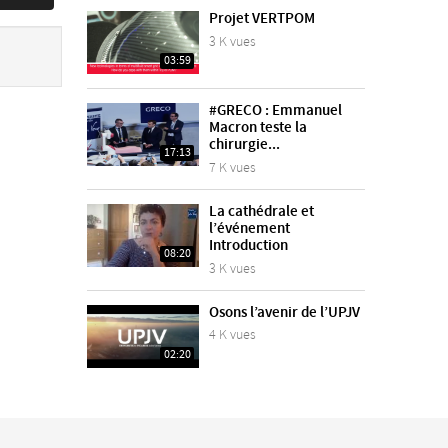
Projet VERTPOM
3 K vues
03:59
#GRECO : Emmanuel
Macron teste la
chirurgie...
17:13
7 K vues
La cathédrale et
l’événement
Introduction
08:20
3 K vues
Osons l’avenir de l’UPJV
4 K vues
02:20