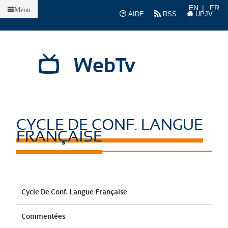
Accueil
EN
FR
Menu
AIDE
RSS
UPJV
WebTv
CYCLE DE CONF. LANGUE
FRANÇAISE
Cycle De Conf. Langue Française
Commentées