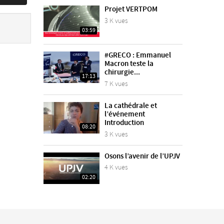
Projet VERTPOM
3 K vues
03:59
#GRECO : Emmanuel
Macron teste la
chirurgie...
17:13
7 K vues
La cathédrale et
l’événement
Introduction
08:20
3 K vues
Osons l’avenir de l’UPJV
4 K vues
02:20