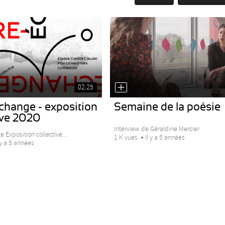
02:25
change - exposition
Semaine de la poésie
ive 2020
Interview de Géraldine Mercier
 Exposition collective...
1 K vues
Il y a 5 années
 y a 5 années