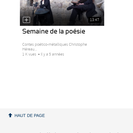
13:47
Semaine de la poésie
Contes poético-métalliques Christophe
Héreau...
1 K vues
Il y a 5 années
HAUT DE PAGE