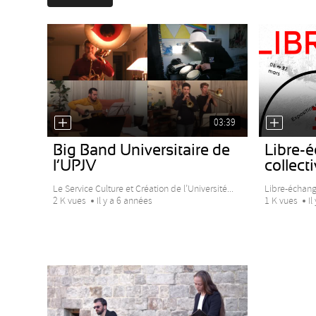
03:39
Big Band Universitaire de
Libre-é
l’UPJV
collect
Le Service Culture et Création de l’Université...
Libre-échange
2 K vues
Il y a 6 années
1 K vues
Il