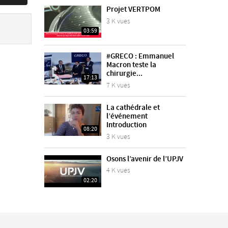
Projet VERTPOM
3 K vues
03:59
#GRECO : Emmanuel
Macron teste la
chirurgie...
17:13
7 K vues
La cathédrale et
l’événement
Introduction
08:20
3 K vues
Osons l’avenir de l’UPJV
4 K vues
02:20